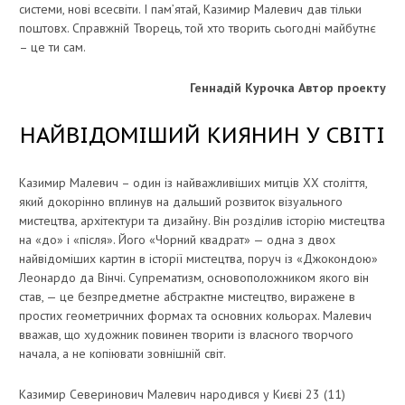
системи, нові всесвіти. І пам’ятай, Казимир Малевич дав тільки
поштовх. Справжній Творець, той хто творить сьогодні майбутнє
– це ти сам.
Геннадій Курочка Автор проекту
НАЙВІДОМІШИЙ КИЯНИН У СВІТІ
Казимир Малевич – один із найважливіших митців ХХ століття,
який докорінно вплинув на дальший розвиток візуального
мистецтва, архітектури та дизайну. Він розділив історію мистецтва
на «до» і «після». Його «Чорний квадрат» — одна з двох
найвідоміших картин в історії мистецтва, поруч із «Джокондою»
Леонардо да Вінчі. Супрематизм, основоположником якого він
став, — це безпредметне абстрактне мистецтво, виражене в
простих геометричних формах та основних кольорах. Малевич
вважав, що художник повинен творити із власного творчого
начала, а не копіювати зовнішній світ.
Казимир Северинович Малевич народився у Києві 23 (11)