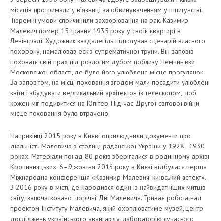
місяців протримали у в’язниці за обвинуваченням у шпигунстві.
Тюремні умови спричинили захворювання на рак. Казимир
Малевич помер 15 травня 1935 року у своїй квартирі в
Ленінграді. Художник заздалегідь підготував сценарій власного
похорону, намалював ескіз супрематичної труни. Він заповів
поховати свій прах під розлогим дубом поблизу Немчинівки
Московської області, де було його улюблене місце прогулянок.
За заповітом, на місці поховання згодом мали посадити улюблені
квіти і збудувати вертикальний архітектон із телескопом, щоб
кожен міг подивитися на Юпітер. Під час Другої світової війни
місце поховання було втрачено.
Наприкінці 2015 року в Києві оприлюднили документи про
діяльність Малевича в столиці радянської України у 1928–1930
роках. Матеріали понад 80 років зберігалися в родинному архіві
Кропивницьких. 6–9 жовтня 2016 року в Києві відбулася перша
Міжнародна конференція «Казимир Малевич: київський аспект».
З 2016 року в місті, де народився один із найвидатніших митців
світу, започатковано щорічні Дні Малевича. Триває робота над
проектом Інституту Малевича, який охоплюватиме музей, центр
досліджень українського авангарду, лабораторію сучасного