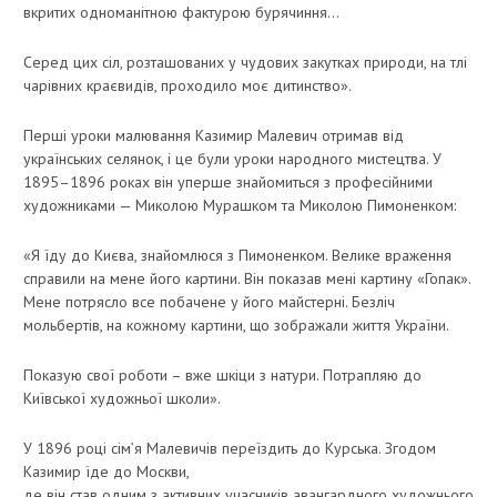
вкритих одноманітною фактурою бурячиння…
Серед цих сіл, розташованих у чудових закутках природи, на тлі
чарівних краєвидів, проходило моє дитинство».
Перші уроки малювання Казимир Малевич отримав від
українських селянок, і це були уроки народного мистецтва. У
1895–1896 роках він уперше знайомиться з професійними
художниками — Миколою Мурашком та Миколою Пимоненком:
«Я їду до Києва, знайомлюся з Пимоненком. Велике враження
справили на мене його картини. Він показав мені картину «Гопак».
Мене потрясло все побачене у його майстерні. Безліч
мольбертів, на кожному картини, що зображали життя України.
Показую свої роботи – вже шкіци з натури. Потрапляю до
Київської художньої школи».
У 1896 році сім’я Малевичів переїздить до Курська. Згодом
Казимир їде до Москви,
де він став одним з активних учасників авангардного художнього