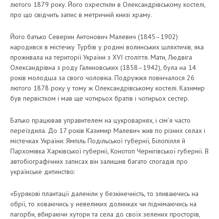
лютого 1879 року. Його охрестили в Олександрівському костелі,
про що свідчить запис в метричній книзі храму.
Його батько Северин Антонович Малевич (1845–1902)
народився в містечку Турбів у родині волинських шляхтичів, яка
проживала на території України з XVI століття. Мати, Людвіга
Олександрівна з роду Галиновських (1858–1942), була на 14
років молодша за свого чоловіка. Подружжя повінчалося 26
лютого 1878 року у тому ж Олександрівському костелі. Казимир
був первістком і мав ще чотирьох братів і чотирьох сестер.
Батько працював управителем на цукроварнях, і сім’я часто
переїздила. До 17 років Казимир Малевич жив по різних селах і
містечках України: Ямпіль Подільської губернії, Білопілля й
Пархомівка Харківської губернії, Конотоп Чернігівської губернії. В
автобіографічних записах він залишив багато спогадів про
українське дитинство:
«Бурякові плантації даленіли у безкінечність, то зливаючись на
обрії, то ховаючись у невеликих долинках чи піднімаючись на
пагорби, вбираючи хутори та села до своїх зелених просторів,