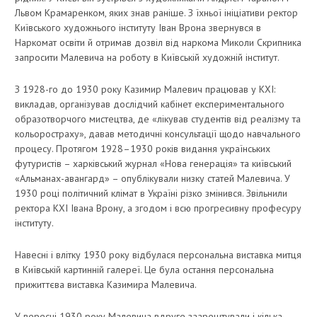
Львом Крамаренком, яких знав раніше. З їхньої ініціативи ректор
Київського художнього інституту Іван Врона звернувся в
Наркомат освіти й отримав дозвіл від наркома Миколи Скрипника
запросити Малевича на роботу в Київській художній інститут.
З 1928-го до 1930 року Казимир Малевич працював у КХІ:
викладав, організував дослідчий кабінет експериментального
образотворчого мистецтва, де «лікував студентів від реалізму та
кольоростраху», давав методичні консультації щодо навчального
процесу. Протягом 1928–1930 років видання українських
футуристів – харківський журнал «Нова генерація» та київський
«Альманах-авангард» – опублікували низку статей Малевича. У
1930 році політичний клімат в Україні різко змінився. Звільнили
ректора КХІ Івана Врону, а згодом і всю прогресивну професуру
інституту.
Навесні і влітку 1930 року відбулася персональна виставка митця
в Київській картинній галереї. Це була остання персональна
прижиттєва виставка Казимира Малевича.
У вересні 1930 року Малевича вдруге заарештували і кілька