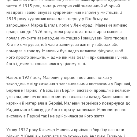
життя. У 1915 році митець створив свій знаменитий «Чорний
квадрат» і започаткував супрематичний напрям у мистецтві. З
1919 року художник викладає: спершу у Вітебську на
запрошення Марка Шагала, потім у Ленінграді. Малевич активно
працював до 1926 року, коли радянська тоталітарна машина
почала утискати авангардне мистецтво і знищувати його творців.
Хто не емігрував, той часто закінчував життя у таборах або
помирав з голоду. Малевич був надто великою фігурою, щоб
його просто знищити, – адже він мав безліч прихильників і учнів,
його ідеями захоплювалися у цілому світі.
Навесні 1927 року Малевич уперше і востаннє поїхав у
закордонне відрядження з запланованими виставками у Варшаві,
Берліні й Парижі. У Варшаві і Берліні виставки пройшли з великим
успіхом, але несподівано митця відкликали назад. Залишивши всі
картини й матеріали в Берліні, Малевич терміново повернувся до
Радянського Союзу, де його одразу затримали. Мрія митця про
виставку в Парижі так і не здійснилася за його життя.
Улітку 1927 року Казимир Малевич приїхав в Україну навідати
рідних. У Києві він зустрівся з художниками Андрієм Тараном і