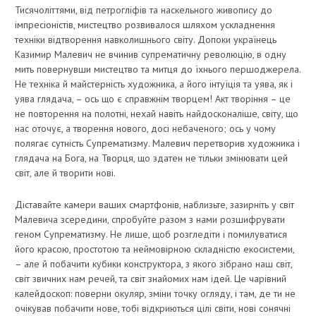
Тисячоліттями, від петрогліфів та наскельного живопису до
імпресіоністів, мистецтво розвивалося шляхом ускладнення
техніки відтворення навколишнього світу. Допоки українець
Казимир Малевич не вчинив супрематичну революцію, в одну
мить повернувши мистецтво та митця до їхнього першоджерела.
Не техніка й майстерність художника, а його інтуїція та уява, як і
уява глядача, – ось що є справжнім творцем! Акт творіння – це
не повторення на полотні, нехай навіть найдосконаліше, світу, що
нас оточує, а творення нового, досі небаченого; ось у чому
полягає сутність Супрематизму. Малевич перетворив художника і
глядача на Бога, на Творця, що здатен не тільки змінювати цей
світ, але й творити нові.
Діставайте камери ваших смартфонів, наблизьте, зазирніть у світ
Малевича зсередини, спробуйте разом з нами розшифрувати
геном Супрематизму. Не лише, щоб розгледіти і помилуватися
його красою, простотою та неймовірною складністю екосистеми,
– але й побачити кубики конструктора, з якого зібрано наш світ,
світ звичних нам речей, та світ знайомих нам ідей. Це чарівний
калейдоскоп: поверни окуляр, зміни точку огляду, і там, де ти не
очікував побачити нове, тобі відкриються цілі світи, нові сонячні