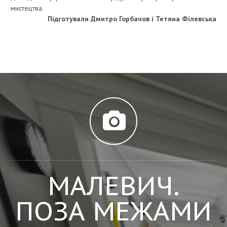
мистецтва.
Підготували Дмитро Горбачов і Тетяна Філевська
МАЛЕВИЧ.
ПОЗА МЕЖАМИ