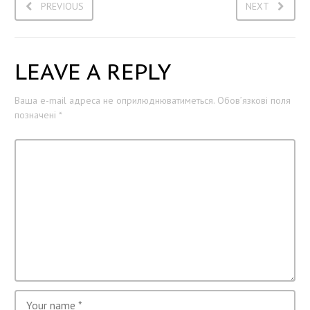
PREVIOUS
NEXT
LEAVE A REPLY
Ваша e-mail адреса не оприлюднюватиметься.
Обов’язкові поля
позначені
*