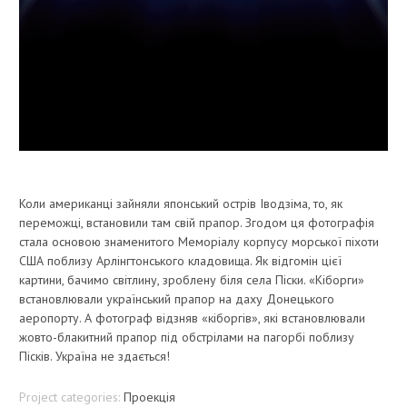
Коли американці зайняли японський острів Іводзіма, то, як
переможці, встановили там свій прапор. Згодом ця фотографія
стала основою знаменитого Меморіалу корпусу морської піхоти
США поблизу Арлінгтонського кладовища. Як відгомін цієї
картини, бачимо світлину, зроблену біля села Піски. «Кіборги»
встановлювали український прапор на даху Донецького
аеропорту. А фотограф відзняв «кіборгів», які встановлювали
жовто-блакитний прапор під обстрілами на пагорбі поблизу
Пісків. Україна не здається!
Project categories:
Проекція