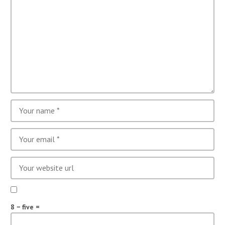
8 − five =