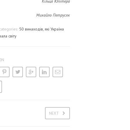
Кільця Юпітера
Михайло Петрусяк
categories:
50 винаходів, які Україна
ала світу
ON
NEXT