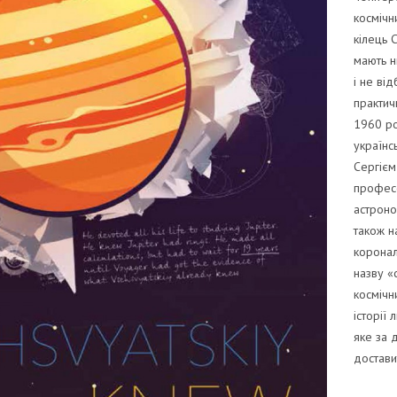
космічн
кілець С
мають н
і не від
практич
1960 ро
українс
Сергієм
профес
астроно
також н
коронал
назву «
космічн
історії
яке за 
достави