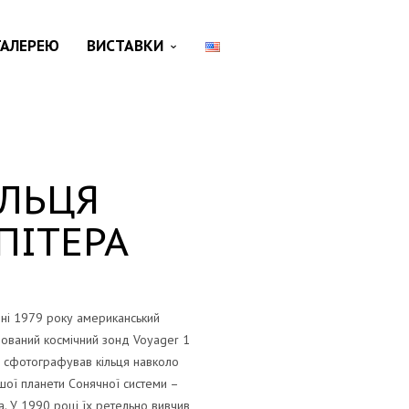
ГАЛЕРЕЮ
ВИСТАВКИ
ІЛЬЦЯ
ПІТЕРА
ні 1979 року американський
ований космічний зонд Voyager 1
сфотографував кільця навколо
шої планети Сонячної системи –
. У 1990 році їх ретельно вивчив