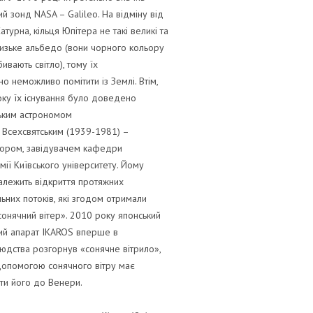
ий зонд NASA – Galileo. На відміну від
атурна, кільця Юпітера не такі великі та
изьке альбедо (вони чорного кольору
бивають світло), тому їх
но неможливо помітити із Землі. Втім,
ку їх існування було доведено
ьким астрономом
 Всехсвятським (1939-1981) –
ором, завідувачем кафедри
мії Київського університету. Йому
алежить відкриття протяжних
ьних потоків, які згодом отримали
сонячний вітер». 2010 року японський
ий апарат IKAROS вперше в
 людства розгорнув «сонячне вітрило»,
допомогою сонячного вітру має
ти його до Венери.