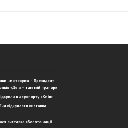
юнки не створиш – Президент
юнків «Де я – там мій прапор»
відкрили в аеропорту «Київ»
їни відкрилася виставка
лася виставка «Золото нації.