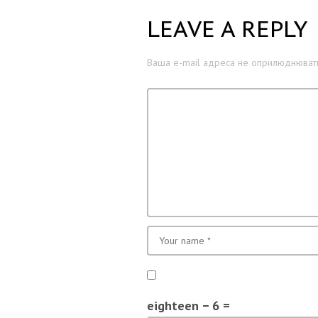
LEAVE A REPLY
Ваша e-mail адреса не оприлюднювати
eighteen − 6 =