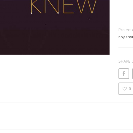
Project 
подарув
SHARE 
0