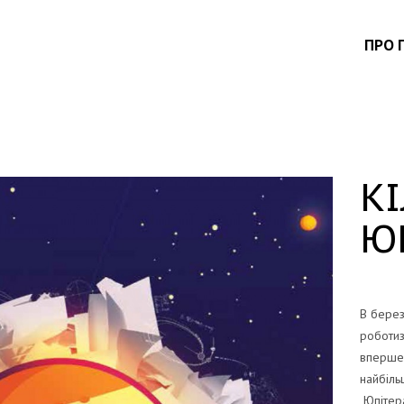
ПРО 
К
Ю
В берез
роботиз
вперше 
найбіль
Юпітера