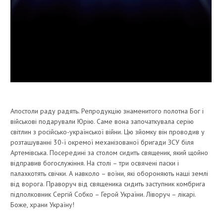
Апостоли раду радять. Репродукцію знаменитого полотна Бог і
військові подарували Юрію. Саме вона започаткувала серію
світлин з російсько-української війни. Цю зйомку він проводив у
розташуванні 30-ї окремої механізованої бригади ЗСУ біля
Артемівська. Посередині за столом сидить священик, який щойно
відправив богослужіння. На столі – три освячені паски і
палахкотять свічки. А навколо – воїни, які обороняють наші землі
від ворога. Праворуч від священика сидить заступник комбрига
підполковник Сергій Собко – Герой України. Ліворуч – лікарі.
Боже, храни Україну!