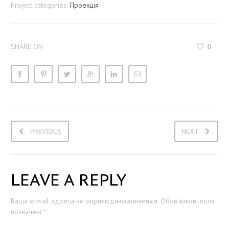
Project categories:
Проекція
SHARE ON
0
PREVIOUS
NEXT
LEAVE A REPLY
Ваша e-mail адреса не оприлюднюватиметься.
Обов’язкові поля
позначені
*