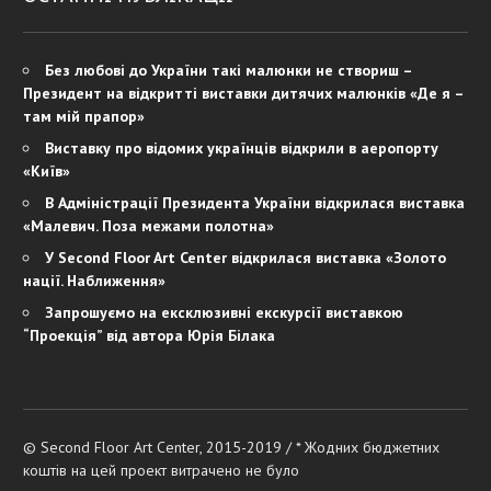
Без любові до України такі малюнки не створиш –
Президент на відкритті виставки дитячих малюнків «Де я –
там мій прапор»
Виставку про відомих українців відкрили в аеропорту
«Київ»
В Адміністрації Президента України відкрилася виставка
«Малевич. Поза межами полотна»
У Second Floor Art Center відкрилася виставка «Золото
нації. Наближення»
Запрошуємо на ексклюзивні екскурсії виставкою
“Проекція” від автора Юрія Білака
© Second Floor Art Center, 2015-2019 / * Жодних бюджетних
коштів на цей проект витрачено не було