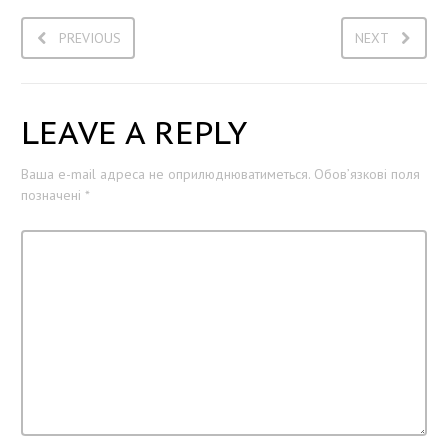
PREVIOUS
NEXT
LEAVE A REPLY
Ваша e-mail адреса не оприлюднюватиметься.
Обов’язкові поля
позначені
*