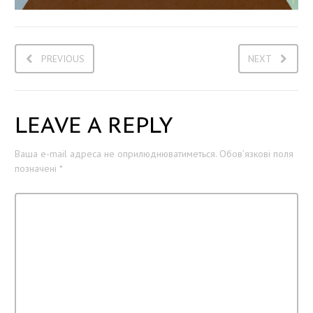
PREVIOUS
NEXT
LEAVE A REPLY
Ваша e-mail адреса не оприлюднюватиметься.
Обов’язкові поля
позначені
*