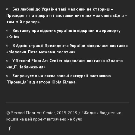
Без любові до України такі малюнки не створиш –
Президент на відкритті виставки дитячих малюнків «Де я –
там мій прапор»
Виставку про відомих українців відкрили в аеропорту
«Київ»
В Адміністрації Президента України відкрилася виставка
«Малевич. Поза межами полотна»
У Second Floor Art Center відкрилася виставка «Золото
нації. Наближення»
Запрошуємо на ексклюзивні екскурсії виставкою
“Проекція” від автора Юрія Білака
© Second Floor Art Center, 2015-2019 / * Жодних бюджетних
коштів на цей проект витрачено не було