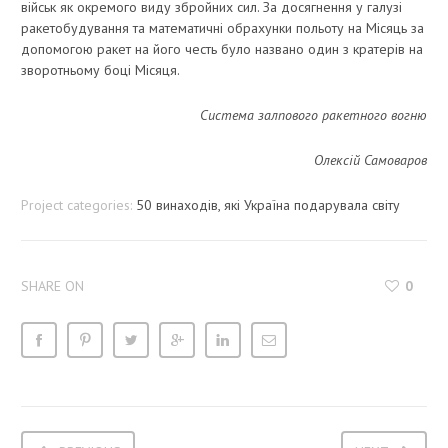
військ як окремого виду збройних сил. За досягнення у галузі
ракетобудування та математичні обрахунки польоту на Місяць за
допомогою ракет на його честь було названо один з кратерів на
зворотньому боці Місяця.
Система залпового ракетного вогню
Олексій Самоваров
Project categories:
50 винаходів, які Україна подарувала світу
SHARE ON
0