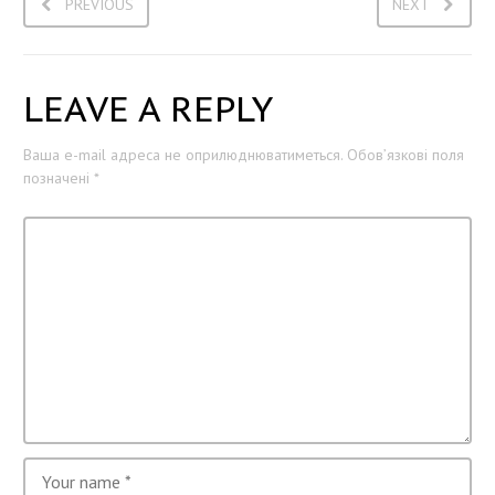
PREVIOUS
NEXT
LEAVE A REPLY
Ваша e-mail адреса не оприлюднюватиметься.
Обов’язкові поля
позначені
*