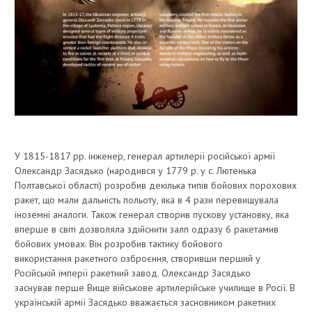
У 1815-1817 рр. інженер, генерал артилерії російської армії
Олександр Засядько (народився у 1779 р. у с. Лютенька
Полтавської області) розробив декілька типів бойових порохових
ракет, що мали дальність польоту, яка в 4 рази перевищувала
іноземні аналоги. Також генерал створив пускову установку, яка
вперше в світі дозволяла здійснити залп одразу 6 ракетамив
бойових умовах. Він розробив тактику бойового
використання ракетного озброєння, створивши перший у
Російській імперії ракетний завод. Олександр Засядько
заснував перше Вище військове артилерійське училище в Росії. В
українській армії Засядько вважається засновником ракетних