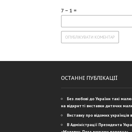
7 − 1 =
ОСТАННІ ПУБЛІКАЦІЇ
Без любові до України такі мал
на відкритті виставки дитячих мал
Виставку про відомих українців 
В Адміністрації Президента Укра
«Малевич. Поза межами полотна»