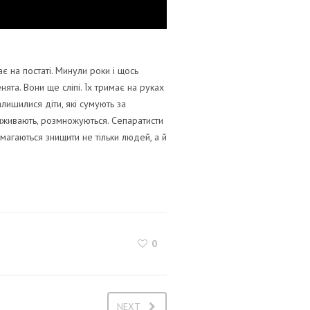
є на постаті. Минули роки і щось
ята. Вони ще сліпі. Їх тримає на руках
лишилися діти, які сумують за
виживають, розмножуються. Сепаратисти
амагаються знищити не тільки людей, а й
0
NEXT