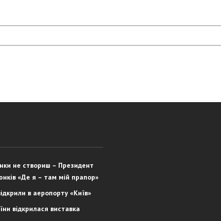
юнки не створиш – Президент
юнків «Де я – там мій прапор»
відкрили в аеропорту «Київ»
їни відкрилася виставка