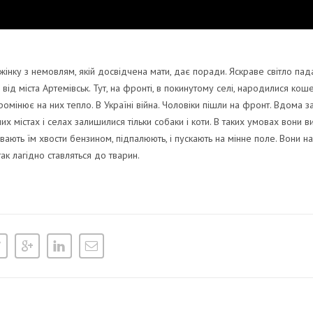
нку з немовлям, якій досвідчена мати, дає поради. Яскраве світло пада
д міста Артемівськ. Тут, на фронті, в покинутому селі, народилися кошен
омінює на них тепло. В Україні війна. Чоловіки пішли на фронт. Вдома за
их містах і селах залишилися тільки собаки і коти. В таких умовах вони 
ливають їм хвости бензином, підпалюють, і пускають на мінне поле. Вони н
так лагідно ставляться до тварин.