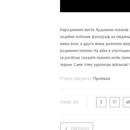
Народження життя. Художник показав жі
подібне побачив фотограф на південь ві
жінка-воїн, а друга жінка долонею випр
родинним теплом. На війні в спустошен
та російські солдати ловлять котів, по
тварин. Саме тому українські військові 
Project categories:
Проекція
SHARE ON
PREVIOUS