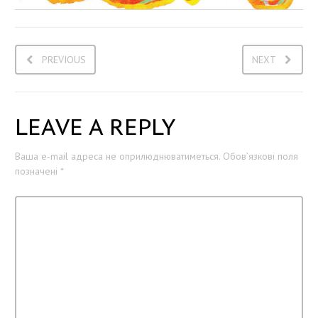
PREVIOUS
NEXT
LEAVE A REPLY
Ваша e-mail адреса не оприлюднюватиметься.
Обов’язкові поля
позначені
*