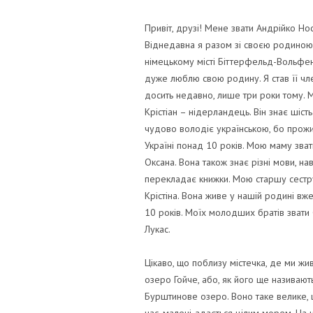
Привіт, друзі! Мене звати Андрійко Нос
Віднедавна я разом зі своєю родиною
німецькому місті Біттерфельд-Вольфен
дуже люблю свою родину. Я став її ч
досить недавно, лише три роки тому. М
Крістіан – нідерландець. Він знає шість
чудово володіє українською, бо прожи
Україні понад 10 років. Мою маму зват
Оксана. Вона також знає різні мови, нав
перекладає книжки. Мою старшу сестр
Крістіна. Вона живе у нашій родині вж
10 років. Моїх молодших братів звати 
Лукас.
Цікаво, що поблизу містечка, де ми жи
озеро Гойче, або, як його ще називають
Бурштинове озеро. Воно таке велике,