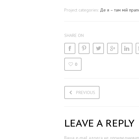
Project categories:
Де я – там мій прап
SHARE ON
0
PREVIOUS
LEAVE A REPLY
Ваша e-mail адреса не оприлюднювати