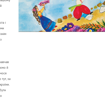
 нашому
ій
та і
 ми
їхнім
із
навчав
аємо й
ємося
тут, за
країни.
бути
мо