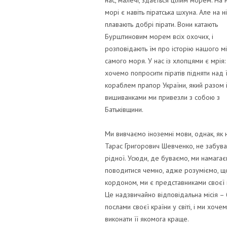
нас, малечі, здається цілим морем. На
морі є навіть піратська шхуна. Але на н
плавають добрі пірати. Вони катають
Бурштиновим морем всіх охочих, і
розповідають їм про історію нашого міс
самого моря. У нас із хлопцями є мрія:
хочемо попросити піратів підняти над 
кораблем прапор України, який разом 
вишиванками ми привезли з собою з
Батьківщини.
Ми вивчаємо іноземні мови, однак, як 
Тарас Григорович Шевченко, не забув
рідної. Усюди, де буваємо, ми намага
поводитися чемно, адже розуміємо, що 
кордоном, ми є представниками своєї 
Це надзвичайно відповідальна місія – 
послами своєї країни у світі, і ми хоче
виконати її якомога краще.