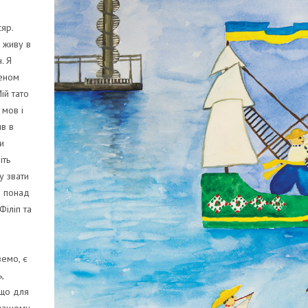
яр.
 живу в
. Я
леном
ій тато
 мов і
в в
и
іть
у звати
е понад
Філіп та
вемо, є
,
 що для