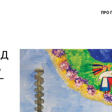
ПРО 
ІД
,
–