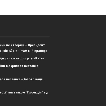
юнки не створиш – Президент
юнків «Де я – там мій прапор»
відкрили в аеропорту «Київ»
їни відкрилася виставка
лася виставка «Золото нації.
рсії виставкою “Проекція” від