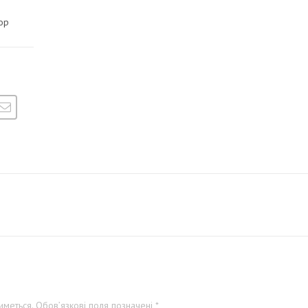
ор
меться.
Обов’язкові поля позначені
*